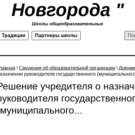
Новгорода "
Школы общеобразовательные
Традиции
Партнеры школы
лавная
\
Сведения об образовательной организции
\
Докум
азначении руководителя государственного (муниципального.
Решение учредителя о назна
руководителя государственно
(муниципального...