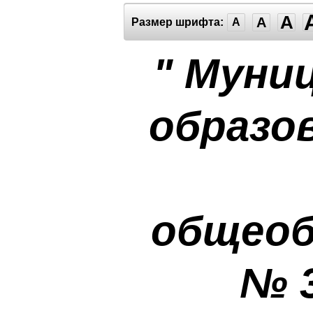
A
A
Размер шрифта:
A
" Муни
образо
общеоб
№ 3