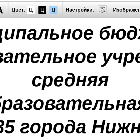
A
Цвет:
Ц
Ц
Ц
Настройки:
Изображен
ципальное бю
вательное учр
средняя
разовательна
5 города Ниж