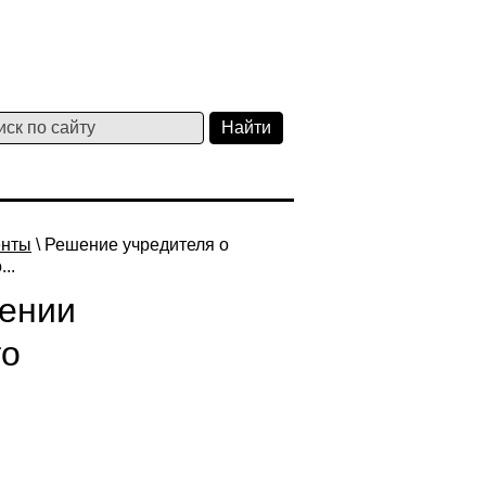
енты
\ Решение учредителя о
..
чении
го