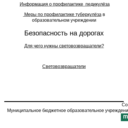
Информация о профилактике педикулёза
Меры по профилактике туберкулёза
в
образовательном учреждении
Безопасность на дорогах
Для чего нужны световозвращатели?
Световозвращатели
Co
Муниципальное бюджетное образовательное учреждени