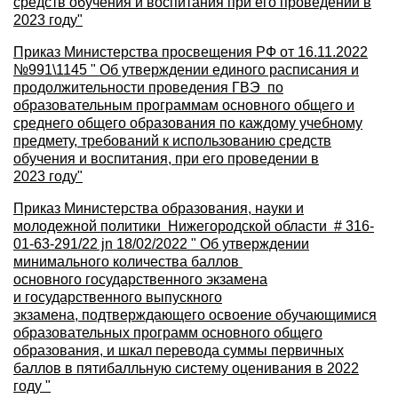
средств обучения и воспитания при его проведении в
2023 году"
Приказ Министерства просвещения РФ от 16.11.2022
№991\1145 " Об утверждении единого расписания и
продолжительности проведения ГВЭ по
образовательным программам основного общего и
среднего общего образования по каждому учебному
предмету, требований к использованию средств
обучения и воспитания, при его проведении в
2023 году"
Приказ Министерства образования, науки и
молодежной политики Нижегородской области # 316-
01-63-291/22 jn 18/02/2022 " Об утверждении
минимального количества баллов
основного государственного экзамена
и государственного выпускного
экзамена, подтверждающего освоение обучающимися
образовательных программ основного общего
образования, и шкал перевода суммы первичных
баллов в пятибалльную систему оценивания в 2022
году "