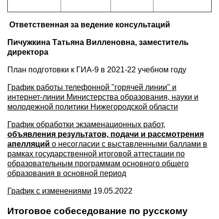
Ответственная за ведение консультаций
Пичужкина Татьяна Вилленовна, заместитель
директора
План подготовки к ГИА-9 в 2021-22 учебном году
График работы телефонной "горячей линии" и
интернет-линии Министерства образования, науки и
молодежной политики Нижегородской области
График обработки экзаменационных работ,
объявления результатов, подачи и рассмотрения
апелляций
о несогласии с выставленными баллами в
рамках государственной итоговой аттестации по
образовательным программам основного общего
образования в основной период
График с изменениями
19.05.2022
Итоговое собеседование по русскому