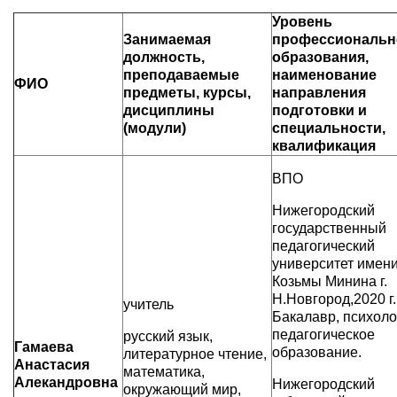
Уровень
Занимаемая
профессиональн
должность,
образования,
преподаваемые
наименование
ФИО
предметы, курсы,
направления
дисциплины
подготовки и
(модули)
специальности,
квалификация
ВПО
Нижегородский
государственный
педагогический
университет имен
Козьмы Минина г.
Н.Новгород,2020 г.
учитель
Бакалавр, психоло
педагогическое
русский язык,
Гамаева
образование.
литературное чтение,
Анастасия
математика,
Алекандровна
Нижегородский
окружающий мир,