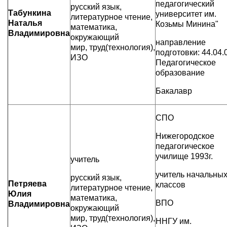
педагогический
русский язык,
Табункина
университет им.
литературное чтение,
Наталья
Козьмы Минина"
математика,
Владимировна
окружающий
направление
мир, труд(технология),
подготовки: 44.04.
ИЗО
Педагогическое
образование
Бакалавр
СПО
Нижегородское
педагогическое
училище 1993г.
учитель
учитель начальны
русский язык,
Петряева
классов
литературное чтение,
Юлия
математика,
ВПО
Владимировна
окружающий
мир, труд(технология),
ННГУ им.