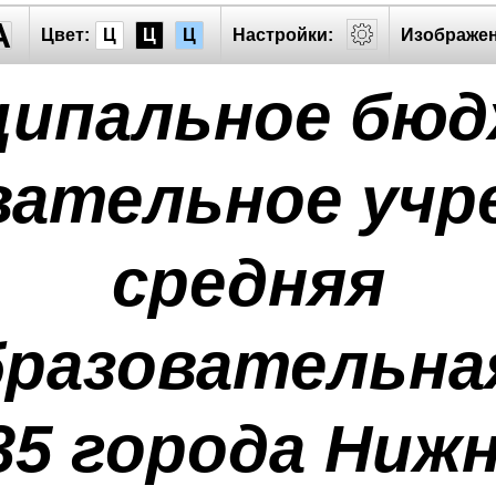
A
Цвет:
Ц
Ц
Ц
Настройки:
Изображен
ципальное бю
вательное учр
средняя
разовательна
5 города Ниж