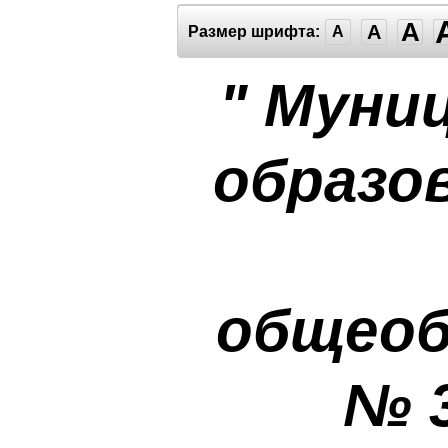
A
A
Размер шрифта:
A
" Муни
образо
общеоб
№ 3