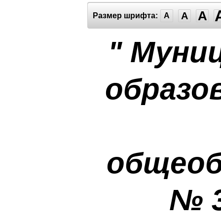
A
A
Размер шрифта:
A
" Муни
образо
общеоб
№ 3