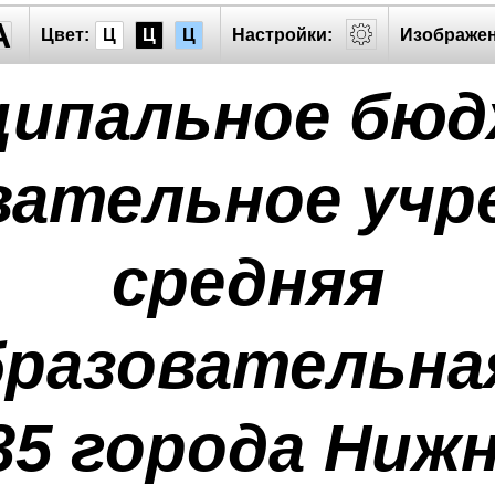
A
Цвет:
Ц
Ц
Ц
Настройки:
Изображен
ципальное бю
вательное учр
средняя
разовательна
5 города Ниж